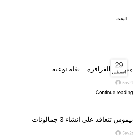
Blog
غير مصنف
29
29
مشروع الفرافرة .. نقلة نوعية
أغسطس
أغسطس
5av2t
Continue reading
غير مصنف
بيموس تتعاقد على انشاء 3 جمالونات
5av2t